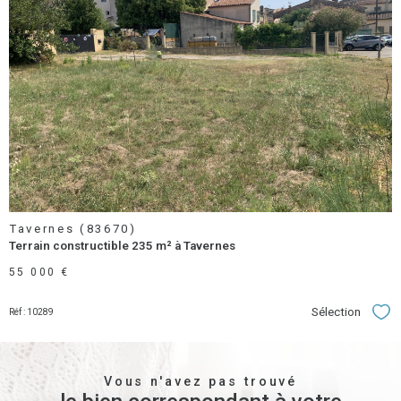
voir le
bien
Tavernes (83670)
Terrain constructible 235 m² à Tavernes
55 000 €
Sélection
Réf : 10289
Séle
Vous n'avez pas trouvé