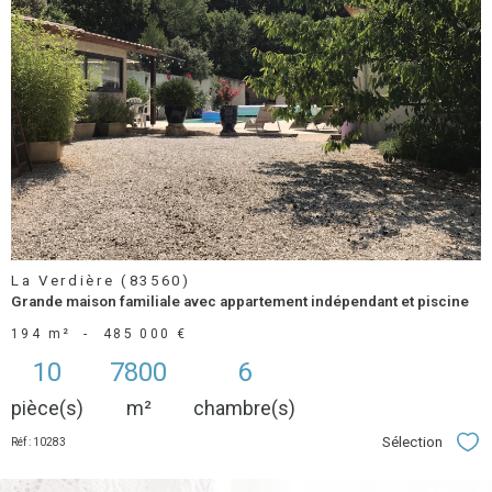
voir le
bien
La Verdière (83560)
Grande maison familiale avec appartement indépendant et piscine
194 m²
-
485 000 €
10
7800
6
pièce(s)
m²
chambre(s)
Sélection
Réf : 10283
Séle