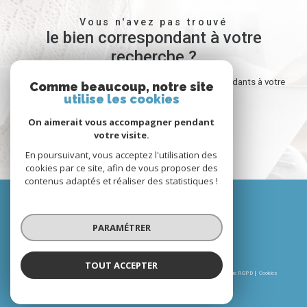
Vous n'avez pas trouvé
le bien correspondant à votre
recherche ?
Créer une alerte email et recevez les biens correspondants à votre
Comme beaucoup, notre site
utilise les cookies
recherche dans votre boîte mail !
On aimerait vous accompagner pendant
votre visite.
créer l'alerte
En poursuivant, vous acceptez l'utilisation des
cookies par ce site, afin de vous proposer des
contenus adaptés et réaliser des statistiques !
Nous
suivre
PARAMÉTRER
TOUT ACCEPTER
© 2026 | Tous droits réservés | Traduction powered by Google |
Nos honoraires
Plan du site
Mentions légales
Admin
Partenaires
Politique RGPD
Cookies