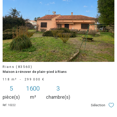
voir le
bien
Rians (83560)
Maison à rénover de plain-pied à Rians
118 m²
-
299 000 €
5
1600
3
pièce(s)
m²
chambre(s)
Sélection
Réf : 10222
Séle