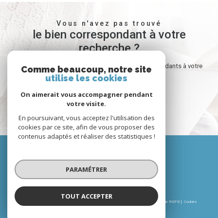
Vous n'avez pas trouvé
le bien correspondant à votre
recherche ?
Créer une alerte email et recevez les biens correspondants à votre
Comme beaucoup, notre site
utilise les cookies
recherche dans votre boîte mail !
On aimerait vous accompagner pendant
votre visite.
créer l'alerte
En poursuivant, vous acceptez l'utilisation des
cookies par ce site, afin de vous proposer des
contenus adaptés et réaliser des statistiques !
Nous
suivre
PARAMÉTRER
TOUT ACCEPTER
© 2026 | Tous droits réservés | Traduction powered by Google |
Nos honoraires
Plan du site
Mentions légales
Admin
Partenaires
Politique RGPD
Cookies