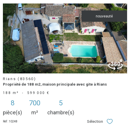
nouveauté
voir le
bien
Rians (83560)
Propriété de 188 m2, maison principale avec gite à Rians
188 m²
-
599 000 €
8
700
5
pièce(s)
m²
chambre(s)
Sélection
Réf : 10248
Sélectionner