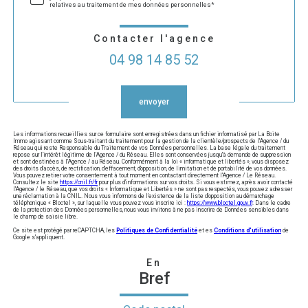
relatives au traitement de mes données personnelles*
Contacter l'agence
04 98 14 85 52
Validation
envoyer
Les informations recueillies sur ce formulaire sont enregistrées dans un fichier informatisé par La Boite
Immo agissant comme Sous-traitant du traitement pour la gestion de la clientèle/prospects de l'Agence / du
Réseau qui reste Responsable du Traitement de vos Données personnelles. La base légale du traitement
repose sur l'intérêt légitime de l'Agence / du Réseau. Elles sont conservées jusqu'à demande de suppression
et sont destinées à l'Agence / au Réseau. Conformément à la loi « informatique et libertés », vous disposez
des droits d’accès, de rectification, d’effacement, d’opposition, de limitation et de portabilité de vos données.
Vous pouvez retirer votre consentement à tout moment en contactant directement l’Agence / Le Réseau.
Consultez le site
https://cnil.fr/fr
pour plus d’informations sur vos droits. Si vous estimez, après avoir contacté
l'Agence / le Réseau, que vos droits « Informatique et Libertés » ne sont pas respectés, vous pouvez adresser
une réclamation à la CNIL. Nous vous informons de l’existence de la liste d'opposition au démarchage
téléphonique « Bloctel », sur laquelle vous pouvez vous inscrire ici :
https://www.bloctel.gouv.fr
. Dans le cadre
de la protection des Données personnelles, nous vous invitons à ne pas inscrire de Données sensibles dans
le champ de saisie libre.
Ce site est protégé par reCAPTCHA, les
Politiques de Confidentialité
et es
Conditions d'utilisation
de
Google s'appliquent.
En
Bref