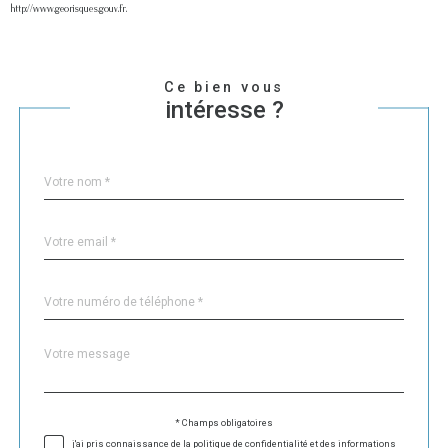
http://www.georisques.gouv.fr.
Ce bien vous
intéresse ?
Nom
Fieldset
*
par
défaut
email
*
Téléphone
*
Message
Fieldset
*
par
défaut
* Champs obligatoires
Validation
j'ai pris connaissance de la politique de confidentialité et des informations