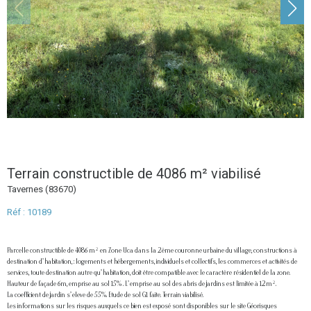
Terrain constructible de 4086 m² viabilisé
Tavernes (83670)
Réf : 10189
Parcelle constructible de 4086 m² en Zone Uca dans la 2ème couronne urbaine du village, constructions à
destination d’habitation, : logements et hébergements, individuels et collectifs, les commerces et activités de
services, toute destination autre qu’habitation, doit être compatible avec le caractère résidentiel de la zone.
Hauteur de façade 6m, emprise au sol 15% . L’emprise au sol des abris de jardins est limitée à 12m².
La coefficient de jardin s’eleve de 55%. Etude de sol G1 faite. Terrain viabilisé.
Les informations sur les risques auxquels ce bien est exposé sont disponibles sur le site Géorisques