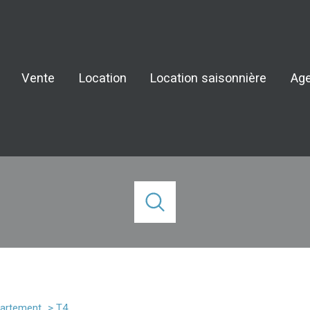
Vente
Location
Location saisonnière
Ag
Notr
acheter
louer
de l'ancien
à l'année
1
Localisation
Budget
en saisonnier
artement
T4