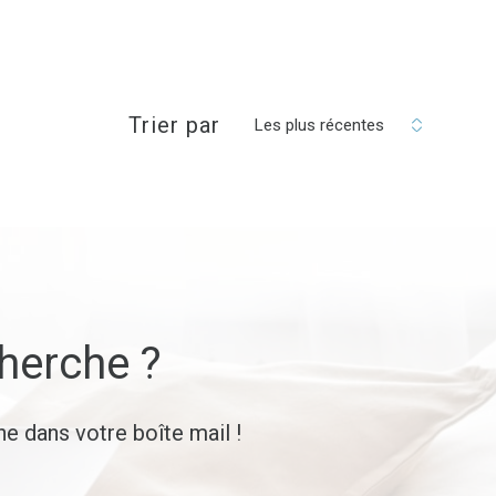
réinitialiser les
filtres
Trier par
Les plus récentes
cherche ?
e dans votre boîte mail !