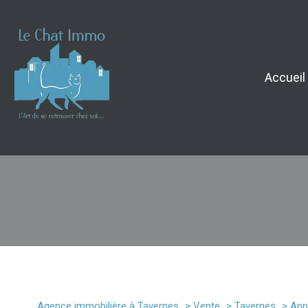
Accueil
1
Type de bien
Agence immobilière à Tavernes
Vente
Tavernes
App