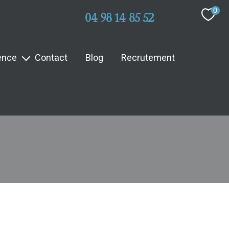
0
04 98 14 85 52
ence
Contact
Blog
Recrutement
e équipe
filtrer