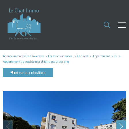
Agence immobilière à Tavernes
Location vacances
La ciotat
Appartement
T3
Appartement au bord de mer t3 terrasse et parking
retour aux résultats