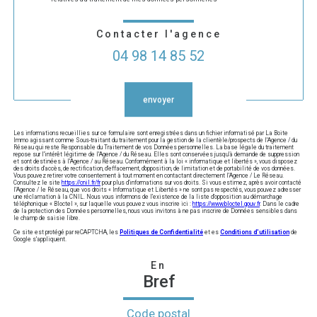
Contacter l'agence
04 98 14 85 52
Validation
envoyer
Les informations recueillies sur ce formulaire sont enregistrées dans un fichier informatisé par La Boite
Immo agissant comme Sous-traitant du traitement pour la gestion de la clientèle/prospects de l'Agence / du
Réseau qui reste Responsable du Traitement de vos Données personnelles. La base légale du traitement
repose sur l'intérêt légitime de l'Agence / du Réseau. Elles sont conservées jusqu'à demande de suppression
et sont destinées à l'Agence / au Réseau. Conformément à la loi « informatique et libertés », vous disposez
des droits d’accès, de rectification, d’effacement, d’opposition, de limitation et de portabilité de vos données.
Vous pouvez retirer votre consentement à tout moment en contactant directement l’Agence / Le Réseau.
Consultez le site
https://cnil.fr/fr
pour plus d’informations sur vos droits. Si vous estimez, après avoir contacté
l'Agence / le Réseau, que vos droits « Informatique et Libertés » ne sont pas respectés, vous pouvez adresser
une réclamation à la CNIL. Nous vous informons de l’existence de la liste d'opposition au démarchage
téléphonique « Bloctel », sur laquelle vous pouvez vous inscrire ici :
https://www.bloctel.gouv.fr
. Dans le cadre
de la protection des Données personnelles, nous vous invitons à ne pas inscrire de Données sensibles dans
le champ de saisie libre.
Ce site est protégé par reCAPTCHA, les
Politiques de Confidentialité
et es
Conditions d'utilisation
de
Google s'appliquent.
En
Bref
Code postal